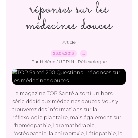
réponses sur les
médecines douces
Article
23.04.2013
…
Par Hélène JUPPIN : Réflexologue
Le magazine TOP Santé a sorti un hors-
série dédié aux médecines douces. Vous y
trouverez des informations sur la
réflexologie plantaire, mais également sur
l'homéopathie, l'aromathérapie,
l'ostéopathie, la chiropraxie, l'étiopathie, la