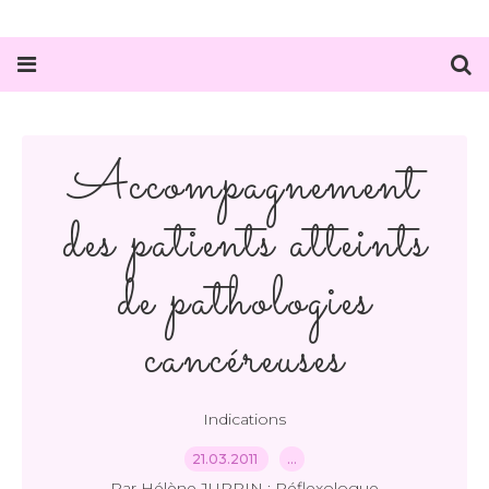
Accompagnement
des patients atteints
de pathologies
cancéreuses
Indications
21.03.2011
…
Par Hélène JUPPIN : Réflexologue