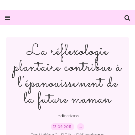
La réflexologie
plantaire contribue à
l’épanouissement de
la future maman
Indications
13.09.2011
…
Par Hélène JUPPIN : Réflexologue