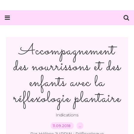
Accompagnement
des nourrissons et des
enfants avec la
réflexologie plantaire
Indications
11.09.2018
…
Par Hélène JUPPIN : Réflexologue